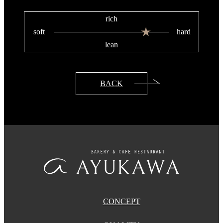
rich
soft
hard
lean
BACK
CONCEPT