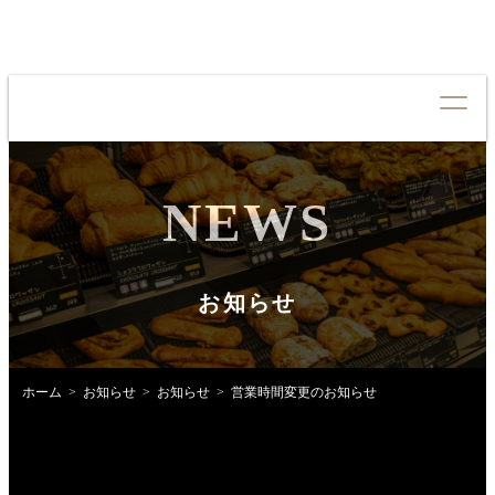
NEWS
CONCEPT
コンセプト
QUALITY
クオリティ
お知らせ
MENU
メニュー
NEWS
お知らせ
ホーム
お知らせ
お知らせ
営業時間変更のお知らせ
SHOP LIST
店舗情報