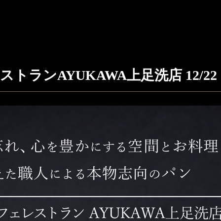
ランAYUKAWA上足洗店 12/22（