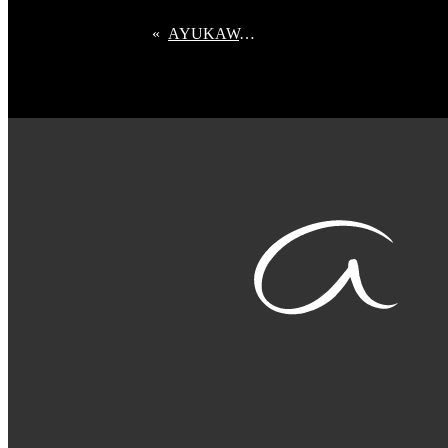
«
AYUKAWA紺屋町 年末年始の休業についてのご案内