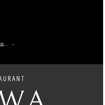
6/4～季節限定 ひんやり夏の新作パン発売
»