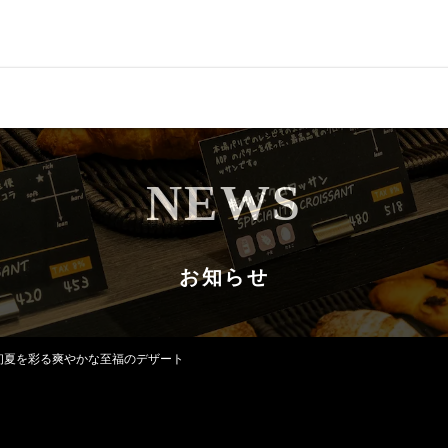
CONCEPT
コンセプト
NEWS
QUALITY
クオリティ
MENU
メニュー
お知らせ
NEWS
お知らせ
SHOP LIST
店舗情報
：初夏を彩る爽やかな至福のデザート