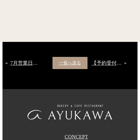
«
7月営業日のお知らせ【上足洗店】
【予約受付開始】竹灯りと楽しむ シェフのおすすめディナーコース
»
一覧へ戻る
CONCEPT