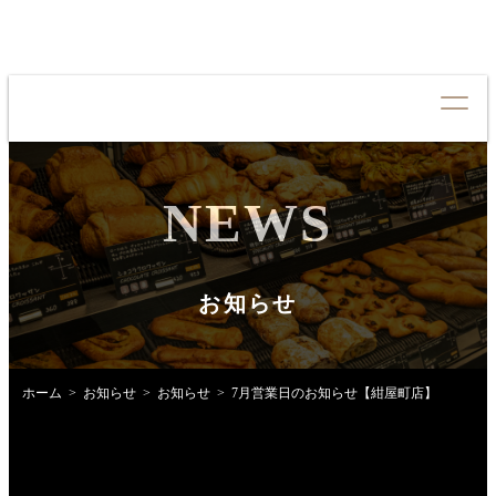
NEWS
CONCEPT
コンセプト
QUALITY
クオリティ
お知らせ
MENU
メニュー
NEWS
お知らせ
ホーム
お知らせ
お知らせ
7月営業日のお知らせ【紺屋町店】
SHOP LIST
店舗情報