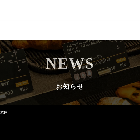
CONCEPT
コンセプト
NEWS
QUALITY
クオリティ
MENU
メニュー
お知らせ
NEWS
お知らせ
SHOP LIST
店舗情報
ご案内