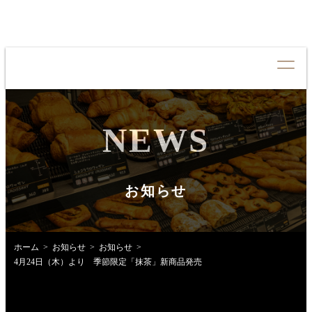
NEWS
CONCEPT
コンセプト
QUALITY
クオリティ
お知らせ
MENU
メニュー
NEWS
お知らせ
ホーム
お知らせ
お知らせ
4月24日（木）より 季節限定「抹茶」新商品発売
SHOP LIST
店舗情報