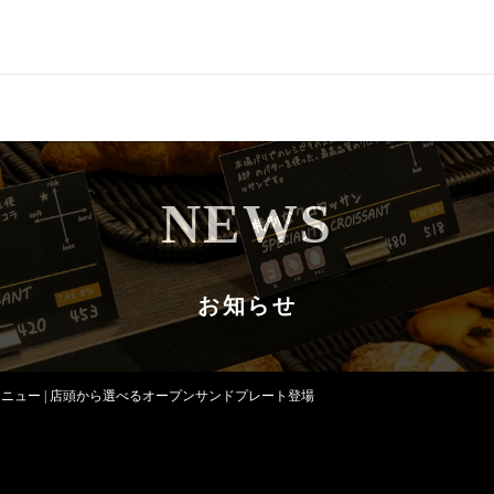
CONCEPT
コンセプト
NEWS
QUALITY
クオリティ
MENU
メニュー
お知らせ
NEWS
お知らせ
SHOP LIST
店舗情報
ニュー | 店頭から選べるオープンサンドプレート登場