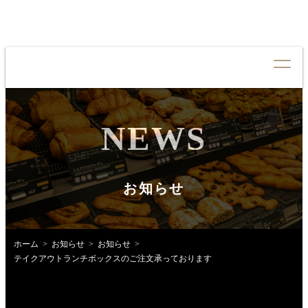
NEWS
CONCEPT
コンセプト
QUALITY
クオリティ
お知らせ
MENU
メニュー
NEWS
お知らせ
ホーム
お知らせ
お知らせ
テイクアウトランチボックスのご注文承っております
SHOP LIST
店舗情報